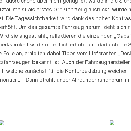
 ausreichend aber nicht genug ist, wurde in die Sicher
zfall meist als erstes Großfahrzeug ausrückt, wurde m
t. Die Tagessichtbarkeit wird dank des hohen Kontras
rhöht. Um das gesamte Fahrzeug herum, zieht sich nun 
Wird sie angestrahlt, reflektieren die einzelnden „Gap
rksamkeit wird so deutlich erhöht und dadurch die Sic
e Folie an, erhielten dabei Tipps vom Lieferanten „Des
zfahrzeugen bekannt ist. Auch der Fahrzeughersteller 
it, welche zunächst für die Konturbeklebung weichen 
ontiert. – Dann strahlt unser Allrounder rundherum i