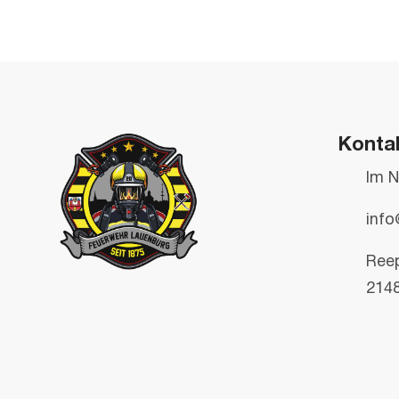
Konta
Im N
info
Ree
214