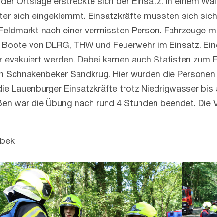
der Ortslage erstreckte sich der Einsatz. In einem Wal
ter sich eingeklemmt. Einsatzkräfte mussten sich sic
 Feldmarkt nach einer vermissten Person. Fahrzeuge m
 Boote von DLRG, THW und Feuerwehr im Einsatz. Ein
 evakuiert werden. Dabei kamen auch Statisten zum Ei
en Schnakenbeker Sandkrug. Hier wurden die Personen
e Lauenburger Einsatzkräfte trotz Niedrigwasser bis 
en war die Übung nach rund 4 Stunden beendet. Die Ve
nbek