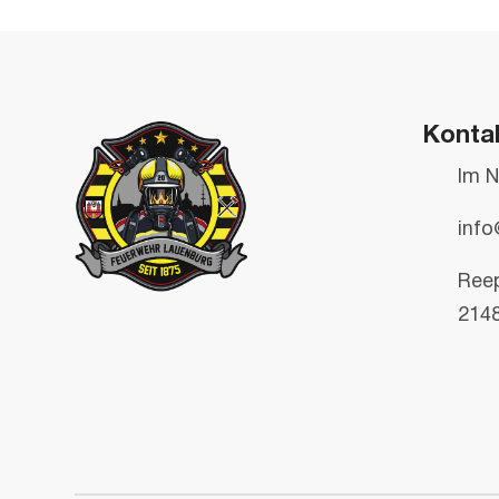
Konta
Im N
info
Ree
214