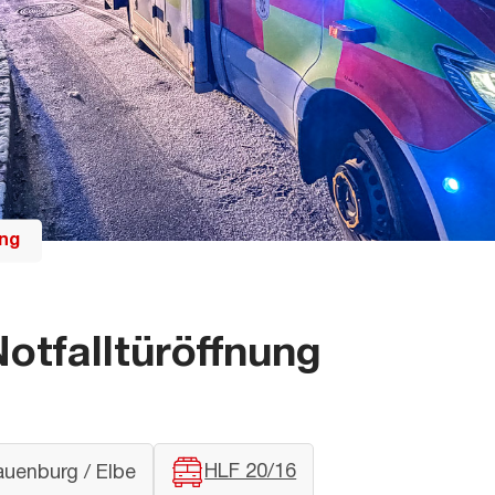
ung
otfalltüröffnung
HLF 20/16
auenburg / Elbe