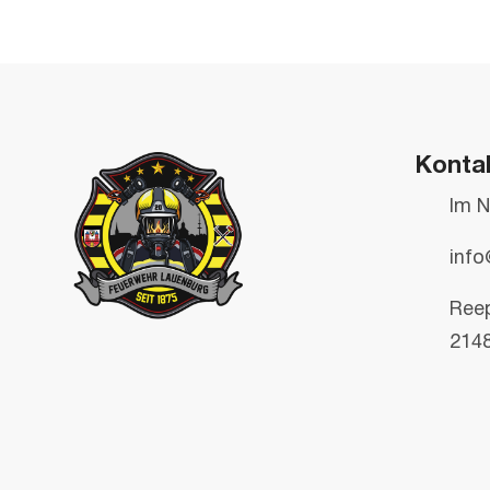
Konta
Im N
info
Ree
214