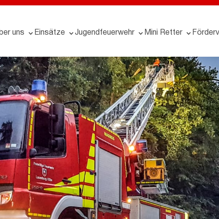
ber uns
Einsätze
Jugendfeuerwehr
Mini Retter
Förderv