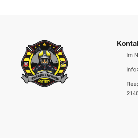
Konta
Im N
info
Ree
214