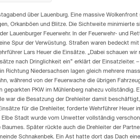
stagabend über Lauenburg. Eine massive Wolkenfron
regen, Orkanböen und Blitze. Die Sichtweite minimierte
 der Lauenburger Feuerwehr. In der Feuerwehr- und Ret
ß eine Spur der Verwüstung. Straßen waren bedeckt mi
hrführer Lars Heuer die Einsätze. „Dabei schauen wir
sätze nach Dringlichkeit ein“ erklärt der Einsatzleiter.
in Richtung Niedersachsen lagen gleich mehrere massi
ahn, während von der Feuerwache die übrigen Fahrzeug
n geparkten PKW im Mühlenberg nahezu vollständig. Er
lle war die Besatzung der Drehleiter damit beschäfti
insätze für die Drehleiter, forderte Wehrführer Heuer 
ie Elbe Stadt wurde vom Unwetter vollständig verschon
 Baumes. Später rückte auch die Drehleiter der Part
emeinde Schnakenbek. Ein Ast hatte dort das Dach eine