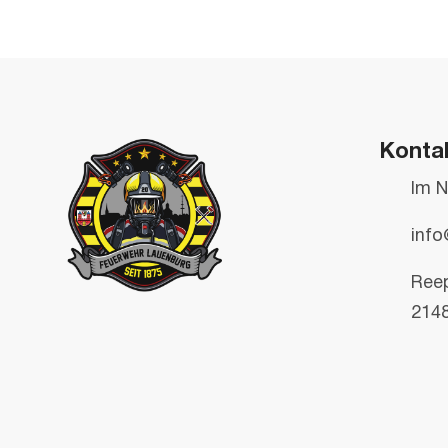
Konta
Im N
info
Ree
214