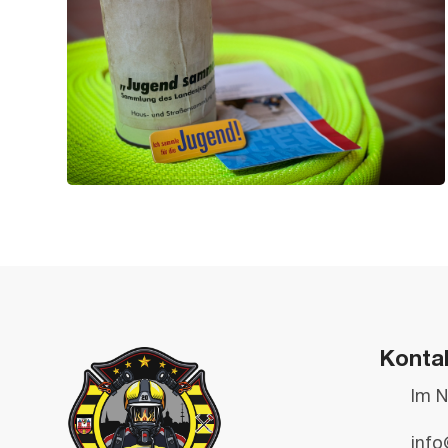
Konta
Im N
info