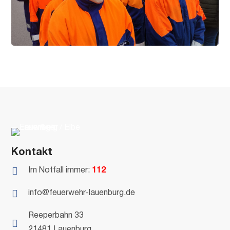
Kontakt

Im Notfall immer:
112

info@feuerwehr-lauenburg.de
Reeperbahn 33

21481 Lauenburg