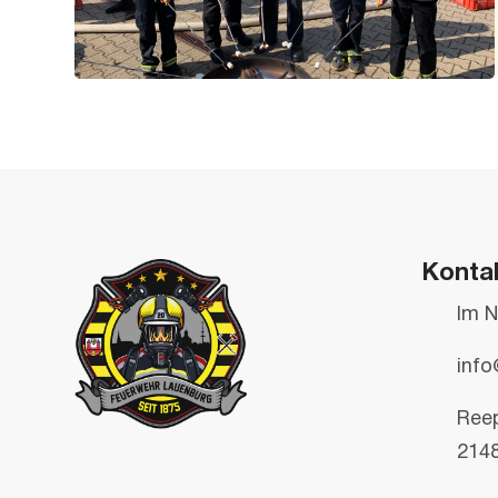
Konta
Im N
info
Ree
214