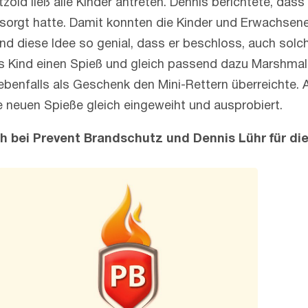
tzold ließ alle Kinder antreten. Dennis berichtete, das
 besorgt hatte. Damit konnten die Kinder und Erwachs
fand diese Idee so genial, dass er beschloss, auch sol
s Kind einen Spieß und gleich passend dazu Marshmall
 ebenfalls als Geschenk den Mini-Rettern überreichte.
 neuen Spieße gleich eingeweiht und ausprobiert.
h bei Prevent Brandschutz und Dennis Lühr für di