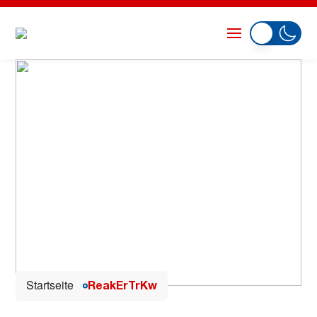
Startseite
ReakErTrKw