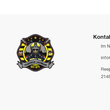
Konta
Im N
info
Ree
214