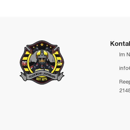
Konta
Im N
info
Ree
214